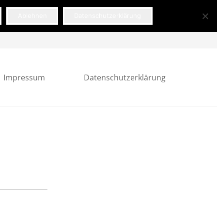
Ablehnen
Datenschutzerklärung
05044 88 23 55
info@steuerberater-springe.de
Impressum
Datenschutzerklärung